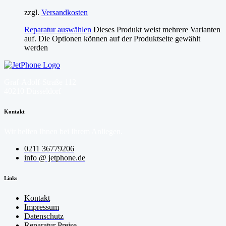
zzgl.
Versandkosten
Reparatur auswählen
Dieses Produkt weist mehrere Varianten
auf. Die Optionen können auf der Produktseite gewählt
werden
Graf-Adolf-Straße 112
40210 Düsseldorf
Kontakt
Wir helfen Ihnen bei Ihrem Anliegen.
0211 36779206
info @ jetphone.de
Links
Kontakt
Impressum
Datenschutz
Reparatur Preise