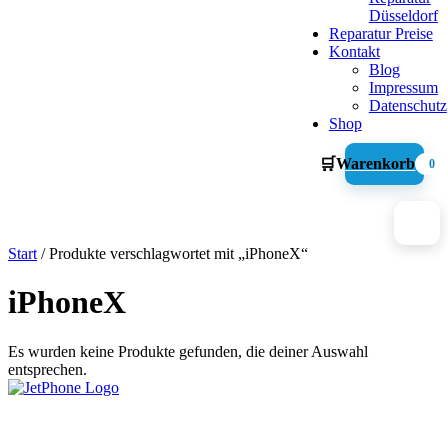
Düsseldorf
Reparatur Preise
Kontakt
Blog
Impressum
Datenschutz
Shop
🛒
Warenkorb
0
Start
/ Produkte verschlagwortet mit „iPhoneX“
iPhoneX
Es wurden keine Produkte gefunden, die deiner Auswahl
entsprechen.
Graf-Adolf-Straße 112
40210 Düsseldorf