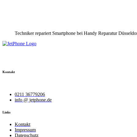
Techniker repariert Smartphone bei Handy Reparatur Düsseldo
Graf-Adolf-Straße 112
40210 Düsseldorf
Kontakt
Wir helfen Ihnen bei Ihrem Anliegen.
0211 36779206
info @ jetphone.de
Links
Kontakt
Impressum
Datenschutz