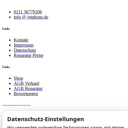
Wir helfen Ihnen bei Ihrem Anliegen.
0211 36779206
info @ jetphone.de
Links
Kontakt
Impressum
Datenschutz
Reparatur Preise
Links
Shop
AGB Verkauf
AGB Reparatur
Bewertungen
JetPhone 2025
Datenschutz-Einstellungen
Wir verwenden notwendige Technologien sowie, mit deiner